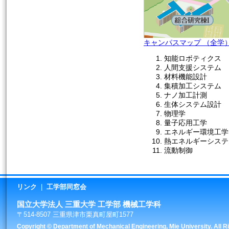
キャンパスマップ （全学
知能ロボティクス
人間支援システム
材料機能設計
集積加工システム
ナノ加工計測
生体システム設計
物理学
量子応用工学
エネルギー環境工学
熱エネルギーシステ
流動制御
リンク
|
工学部同窓会
国立大学法人 三重大学 工学部 機械工学科
〒514-8507 三重県津市栗真町屋町1577
Copyright © Department of Mechanical Engineering, Mie University. All R